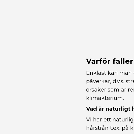
Varför falle
Enklast kan man d
påverkar, d.v.s. s
orsaker som är re
klimakterium.
Vad är naturligt 
Vi har ett naturli
hårstrån t.ex. p