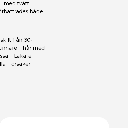
d med tvätt
örbättrades både
skilt från 30-
 tunnare hår med
ässan. Läkare
ella orsaker