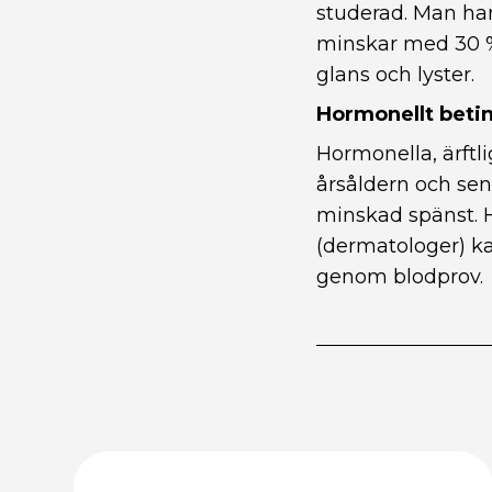
studerad. Man ha
minskar med 30 %
glans och lyster.
Hormonellt betin
Hormonella, ärftlig
årsåldern och s
minskad spänst. H
(dermatologer) k
genom blodprov.