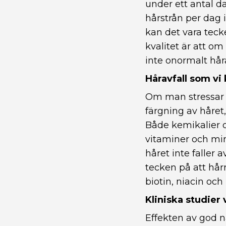
under ett antal d
hårstrån per dag 
kan det vara tecke
kvalitet är att o
inte onormalt håra
Håravfall som vi
Om man stressar hå
färgning av håret
Både kemikalier o
vitaminer och mine
håret inte faller 
tecken på att hår
biotin, niacin och
Kliniska studier 
Effekten av god nä