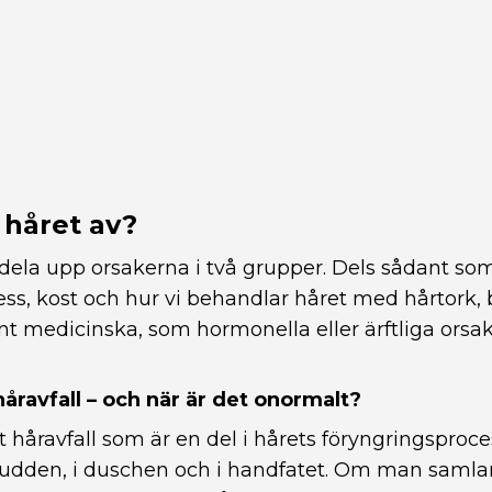
r håret av?
ela upp orsakerna i två grupper. Dels sådant som 
tress, kost och hur vi behandlar håret med hårtork,
nt medicinska, som hormonella eller ärftliga orsa
håravfall – och när är det onormalt?
gt håravfall som är en del i hårets föryngringsproce
å kudden, i duschen och i handfatet. Om man saml