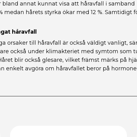
r bland annat kunnat visa att håravfall i samban
 medan hårets styrka ökar med 12 %. Samtidigt f
gat håravfall
a orsaker till håravfall är också väldigt vanligt, sär
enare också under klimakteriet med symtom som
året blir också glesare, vilket främst märks på hj
an enkelt avgöra om håravfallet beror på hormon