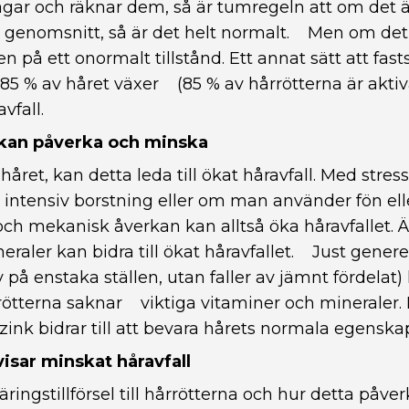
agar och räknar dem, så är tumregeln att om det är
i genomsnitt, så är det helt normalt. Men om det 
n på ett onormalt tillstånd. Ett annat sätt att fast
m 85 % av håret växer (85 % av hårrötterna är akti
vfall.
 kan påverka och minska
ret, kan detta leda till ökat håravfall. Med stres
, intensiv borstning eller om man använder fön el
ch mekanisk åverkan kan alltså öka håravfallet. Ä
raler kan bidra till ökat håravfallet. Just generel
av på enstaka ställen, utan faller av jämnt fördelat)
rötterna saknar viktiga vitaminer och mineraler. M
 zink bidrar till att bevara hårets normala egenska
visar minskat håravfall
ringstillförsel till hårrötterna och hur detta påver