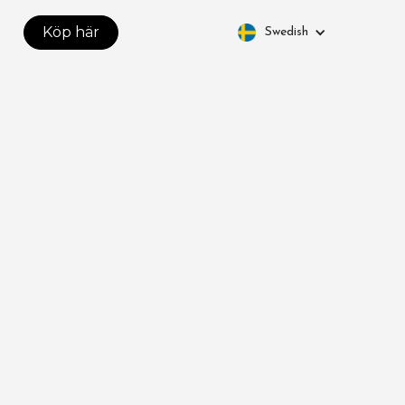
Köp här
Swedish