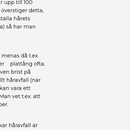
 upp till 100
överstiger detta,
ställa hårets
va) så har man
s menas då t.ex.
ler plattång ofta.
ven brist på
lt håravfall (när
 kan vara ett
an vet t.ex. att
per.
kar håravfall är