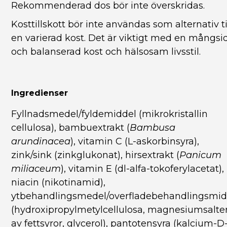
Rekommenderad dos bör inte överskridas.
Kosttillskott bör inte användas som alternativ ti
en varierad kost. Det är viktigt med en mångsi
och balanserad kost och hälsosam livsstil.
Ingredienser
Fyllnadsmedel/fyldemiddel (mikrokristallin
cellulosa), bambuextrakt (
Bambusa
arundinacea
), vitamin C (L-askorbinsyra),
zink/sink (zinkglukonat), hirsextrakt (
Panicum
miliaceum
), vitamin E (dl-alfa-tokoferylacetat),
niacin (nikotinamid),
ytbehandlingsmedel/overfladebehandlingsmid
(hydroxipropylmetylcellulosa, magnesiumsalte
av fettsyror, glycerol), pantotensyra (kalcium-D