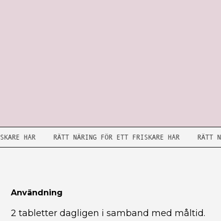
FRISKARE HÅR
RÄTT NÄRING FÖR ETT FRISKARE HÅR
RÄT
Användning
2 tabletter dagligen i samband med måltid.