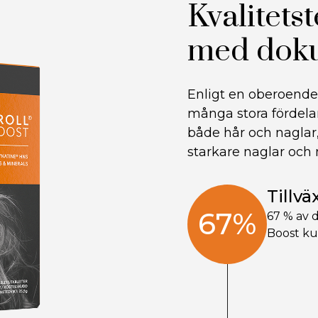
Kvalitets
med doku
Enligt en oberoende
många stora fördelar
både hår och naglar,
starkare naglar och m
Tillvä
67%
67 % av 
Boost ku