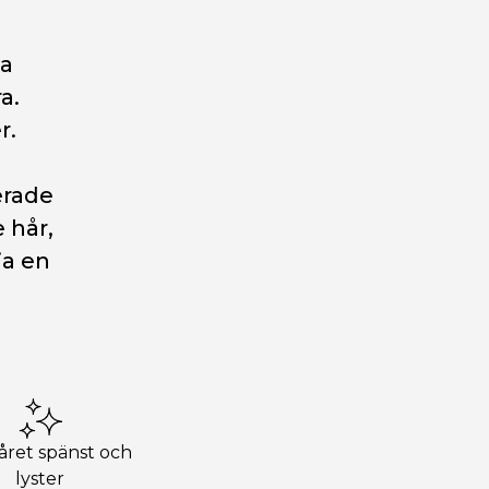
va
a.
r.
erade
 hår,
ja en
året spänst och
lyster