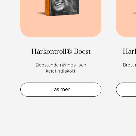
Hårkontroll® Boost
Hårk
Boostande närings- och
Brett 
keratintillskott
Läs mer