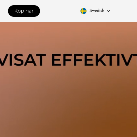
Köp här
Swedish