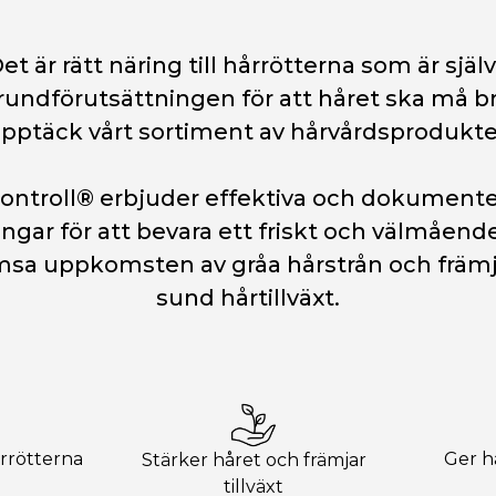
et är rätt näring till hårrötterna som är själ
rundförutsättningen för att håret ska må br
pptäck vårt sortiment av hårvårdsprodukte
ontroll® erbjuder effektiva och dokument
ingar för att bevara ett friskt och välmående
sa uppkomsten av gråa hårstrån och främ
sund hårtillväxt.
årrötterna
Ger h
Stärker håret och främjar
tillväxt