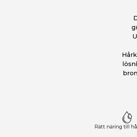
D
g
U
Hårk
lösn
brom
Rätt näring till h