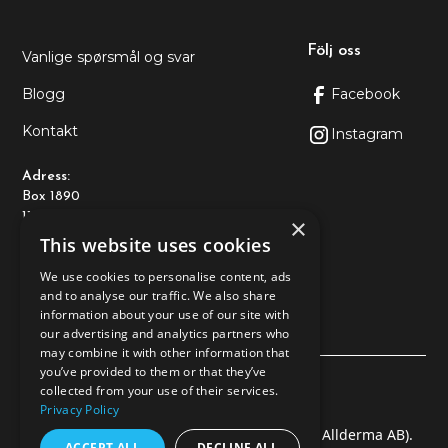
Följ oss
Vanlige spørsmål og svar
Blogg
Facebook
Kontakt
Instagram
Adress:
Box 1890
116 74 Stockholm
×
This website uses cookies
Kontakt:
We use cookies to personalise content, ads
+46108-89 93 10
and to analyse our traffic. We also share
kundtjanst@allderma.se
information about your use of our site with
our advertising and analytics partners who
may combine it with other information that
you’ve provided to them or that they’ve
Personvernerklæring
collected from your use of their services.
Privacy Policy
© 2025 Baltex Health & Beauty AB (En del av Allderma AB).
ACCEPT ALL
DECLINE ALL